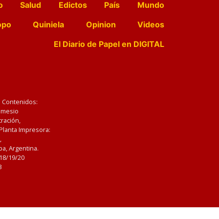
o
Salud
Edictos
País
Mundo
opo
Quiniela
Opinion
Videos
El Diario de Papel en DIGITAL
e Contenidos:
Nemesio
ración,
 Planta Impresora:
,
a, Argentina.
/18/19/20
3