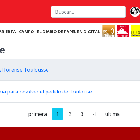
ABIERTA
CAMPO
EL DIARIO DE PAPEL EN DIGITAL
se
del forense Toulousse
ncia para resolver el pedido de Toulouse
primera
1
2
3
4
última