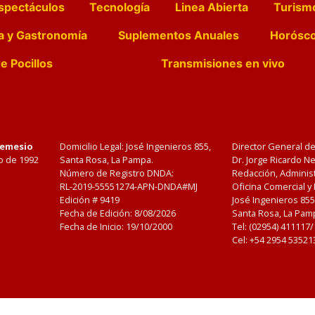
spectáculos
Tecnología
Linea Abierta
Turism
a y Gastronomía
Suplementos Anuales
Horósc
e Pocillos
Transmisiones en vivo
Nemesio
Domicilio Legal: José Ingenieros 855,
Director General d
o de 1992
Santa Rosa, La Pampa.
Dr. Jorge Ricardo 
Número de Registro DNDA:
Redacción, Administ
RL-2019-55551274-APN-DNDA#MJ
Oficina Comercial y
Edición #
9419
José Ingenieros 855
Fecha de Edición:
8/08/2026
Santa Rosa, La Pamp
Fecha de Inicio: 19/10/2000
Tel: (02954) 411117
Cel: +54 2954 53521