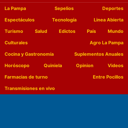
La Pampa
Sepelios
Deportes
Espectáculos
Tecnología
Linea Abierta
Turismo
Salud
Edictos
País
Mundo
Culturales
Agro La Pampa
Cocina y Gastronomía
Suplementos Anuales
Horóscopo
Quiniela
Opinion
Videos
Farmacias de turno
Entre Pocillos
Transmisiones en vivo
El Diario de Papel en DIGITAL