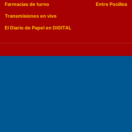
Farmacias de turno
Entre Pocillos
Transmisiones en vivo
El Diario de Papel en DIGITAL
Fundado por el
Doctor Antonio Nemesio
Primera edición: Domingo 3 de Mayo de 1992
Miembro de ADIRA,ADEPA y CPPAL