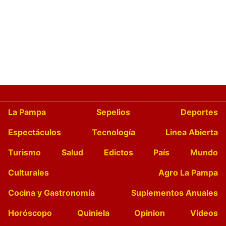
La Pampa
Sepelios
Deportes
Espectáculos
Tecnología
Linea Abierta
Turismo
Salud
Edictos
País
Mundo
Culturales
Agro La Pampa
Cocina y Gastronomía
Suplementos Anuales
Horóscopo
Quiniela
Opinion
Videos