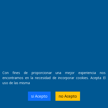
Farmacias de turno
Entre Pocillos
Transmisiones en vivo
El Diario de Papel en DIGITAL
Con fines de proporcionar una mejor experiencia nos
encontramos en la necesidad de incorporar cookies. Acepta El
uso de las misma
Fundado por el
Doctor Antonio Nemesio
si Acepto
no Acepto
Primera edición: Domingo 3 de Mayo de 1992
Miembro de ADIRA,ADEPA y CPPAL
Propietario: El Diario SRL