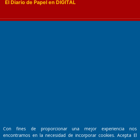
El Diario de Papel en DIGITAL
Fundado por el
Doctor Antonio Nemesio
Primera edición: Domingo 3 de Mayo de 1992
Miembro de ADIRA,ADEPA y CPPAL
Propietario: El Diario SRL
Director Periodístico:
Walter René Goñi
Con fines de proporcionar una mejor experiencia nos
encontramos en la necesidad de incorporar cookies. Acepta El