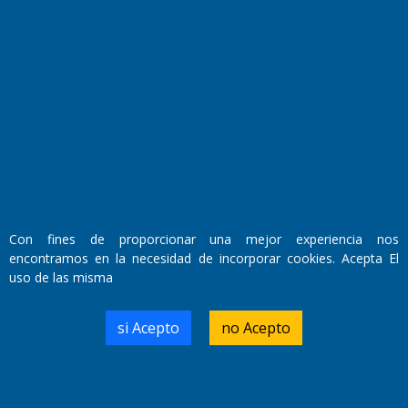
Fundado por el
Doctor Antonio Nemesio
Primera edición: Domingo 3 de Mayo de 1992
Miembro de ADIRA,ADEPA y CPPAL
Propietario: El Diario SRL
Director Periodístico:
Walter René Goñi
Con fines de proporcionar una mejor experiencia nos
encontramos en la necesidad de incorporar cookies. Acepta El
uso de las misma
Domicilio Legal: José Ingenieros 855,
Santa Rosa, La Pampa.
Número de Registro DNDA:
si Acepto
no Acepto
RL-2019-55551274-APN-DNDA#MJ
Edición #
9417
Fecha de Edición:
6/08/2026
Fecha de Inicio: 19/10/2000