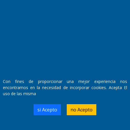
Fundado por el
Doctor Antonio Nemesio
Primera edición: Domingo 3 de Mayo de 1992
Miembro de ADIRA,ADEPA y CPPAL
Propietario: El Diario SRL
Director Periodístico:
Con fines de proporcionar una mejor experiencia nos
Walter René Goñi
encontramos en la necesidad de incorporar cookies. Acepta El
uso de las misma
Domicilio Legal: José Ingenieros 855,
si Acepto
no Acepto
Santa Rosa, La Pampa.
Número de Registro DNDA:
RL-2019-55551274-APN-DNDA#MJ
Edición #
9418