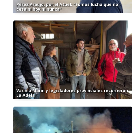
Pérez Araujo, por el Atuel: "Somos lucha que no
cesa ni hoy ni nunca"
Varinia Marín y legisladores provinciales recorrieron
La Adela