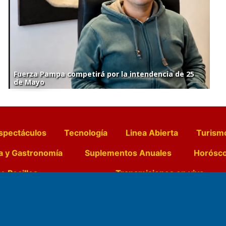
Fuerza Pampa competirá por la intendencia de 25
de Mayo
spectáculos
Tecnología
Linea Abierta
Turism
a y Gastronomía
Suplementos Anuales
Horósc
e Pocillos
Transmisiones en vivo