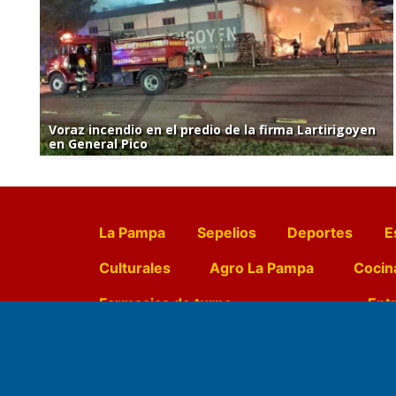
Voraz incendio en el predio de la firma Lartirigoyen
en General Pico
La Pampa
Sepelios
Deportes
E
Culturales
Agro La Pampa
Cocin
Farmacias de turno
Entr