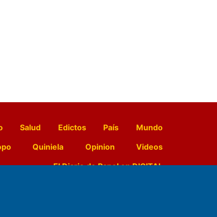
o
Salud
Edictos
País
Mundo
opo
Quiniela
Opinion
Videos
El Diario de Papel en DIGITAL