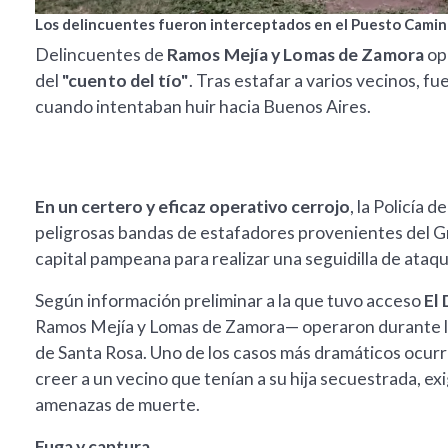
Los delincuentes fueron interceptados en el Puesto Camine
Delincuentes de
Ramos Mejía y Lomas de Zamora
op
del
"cuento del tío"
. Tras estafar a varios vecinos, f
cuando intentaban huir hacia Buenos Aires.
En un certero y eficaz operativo cerrojo
, la Policía
peligrosas bandas de estafadores provenientes del 
capital pampeana para realizar una seguidilla de ataqu
Según información preliminar a la que tuvo acceso
El 
Ramos Mejía y Lomas de Zamora— operaron durante la
de Santa Rosa. Uno de los casos más dramáticos ocurri
creer a un vecino que tenían a su hija secuestrada, e
amenazas de muerte.
Fuga y captura