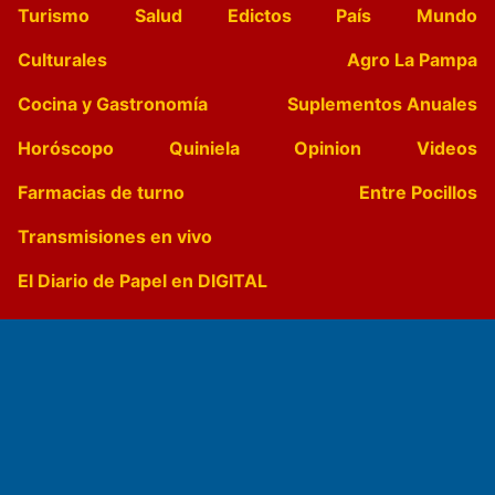
Turismo
Salud
Edictos
País
Mundo
Culturales
Agro La Pampa
Cocina y Gastronomía
Suplementos Anuales
Horóscopo
Quiniela
Opinion
Videos
Farmacias de turno
Entre Pocillos
Transmisiones en vivo
El Diario de Papel en DIGITAL