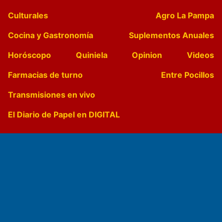
Culturales
Agro La Pampa
Cocina y Gastronomía
Suplementos Anuales
Horóscopo
Quiniela
Opinion
Videos
Farmacias de turno
Entre Pocillos
Transmisiones en vivo
El Diario de Papel en DIGITAL