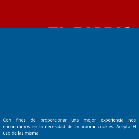
Fundado por el
Doctor Antonio Nemesio
Primera edición: Domingo 3 de Mayo de 1992
Miembro de ADIRA,ADEPA y CPPAL
Propietario: El Diario SRL
Director Periodístico:
Walter René Goñi
Con fines de proporcionar una mejor experiencia nos
Domicilio Legal: José Ingenieros 855,
encontramos en la necesidad de incorporar cookies. Acepta El
Santa Rosa, La Pampa.
uso de las misma
Número de Registro DNDA: