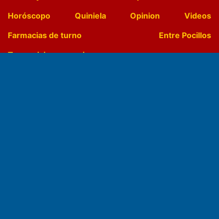
Horóscopo
Quiniela
Opinion
Videos
Farmacias de turno
Entre Pocillos
Transmisiones en vivo
El Diario de Papel en DIGITAL