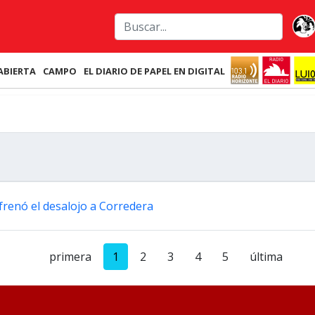
ABIERTA
CAMPO
EL DIARIO DE PAPEL EN DIGITAL
 frenó el desalojo a Corredera
primera
1
2
3
4
5
última