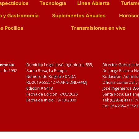
spectáculos
Tecnología
Linea Abierta
Turism
a y Gastronomía
Suplementos Anuales
Horósc
e Pocillos
Transmisiones en vivo
Nemesio
Domicilio Legal: José Ingenieros 855,
Director General d
o de 1992
Santa Rosa, La Pampa.
Dr. Jorge Ricardo 
Número de Registro DNDA:
Redacción, Administ
RL-2019-55551274-APN-DNDA#MJ
Oficina Comercial y
Edición #
9418
José Ingenieros 855
Fecha de Edición:
7/08/2026
Santa Rosa, La Pamp
Fecha de Inicio: 19/10/2000
Tel: (02954) 411117
Cel: +54 2954 53521