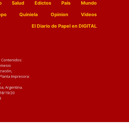
o
Salud
Edictos
País
Mundo
opo
Quiniela
Opinion
Videos
El Diario de Papel en DIGITAL
e Contenidos:
Nemesio
ración,
 Planta Impresora:
,
a, Argentina.
/18/19/20
3