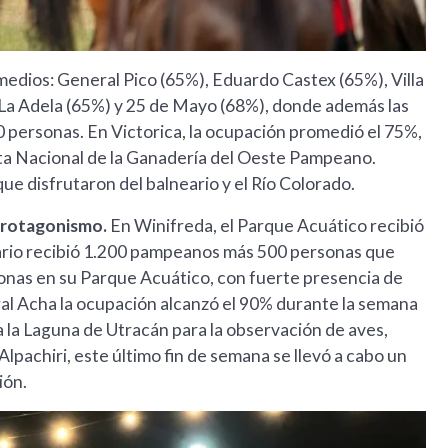
edios: General Pico (65%), Eduardo Castex (65%), Villa
 La Adela (65%) y 25 de Mayo (68%), donde además las
 personas. En Victorica, la ocupación promedió el 75%,
sta Nacional de la Ganadería del Oeste Pampeano.
ue disfrutaron del balneario y el Río Colorado.
 protagonismo.
En Winifreda, el Parque Acuático recibió
eario recibió 1.200 pampeanos más 500 personas que
onas en su Parque Acuático, con fuerte presencia de
al Acha la ocupación alcanzó el 90% durante la semana
a la Laguna de Utracán para la observación de aves,
lpachiri, este último fin de semana se llevó a cabo un
ión.