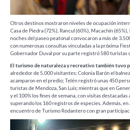
Otros destinos mostraron niveles de ocupación interm
Casa de Piedra (72%), Rancul (60%), Macachín (65%),
noches del paseo peatonal convocaron a más de 3.500
con numerosas consultas vinculadas a la próxima Fie
Gobernador Duval por su parte registró 580 turistas q
El turismo de naturaleza y recreativo también tuvo
alrededor de 5.000 visitantes; Colonia Barón el baln
acamparon en el predio; Telén registró unas 450 pers
turistas de Mendoza, San Luis; mientras que en Gener
y el 100% los fines de semana, con visitas destacadas 
superando los 160 registros de especies. Además, en A
encuentro de Turismo Rodantero con gran participac