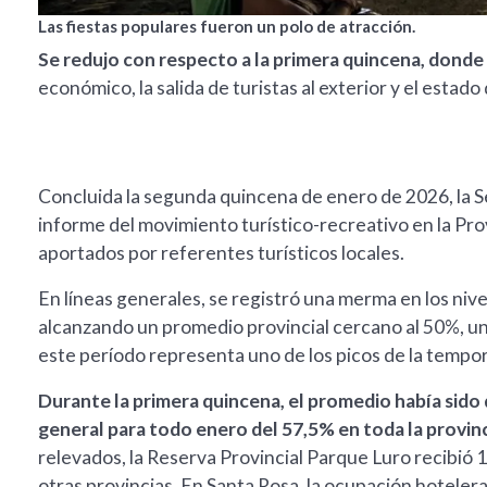
Las fiestas populares fueron un polo de atracción.
Se redujo con respecto a la primera quincena, donde 
económico, la salida de turistas al exterior y el estado
Concluida la segunda quincena de enero de 2026, la S
informe del movimiento turístico-recreativo en la Pro
aportados por referentes turísticos locales.
En líneas generales, se registró una merma en los niv
alcanzando un promedio provincial cercano al 50%, un
este período representa uno de los picos de la tempor
Durante la primera quincena, el promedio había sido
general para todo enero del 57,5% en toda la provin
relevados, la Reserva Provincial Parque Luro recibió 
otras provincias. En Santa Rosa, la ocupación hoteler