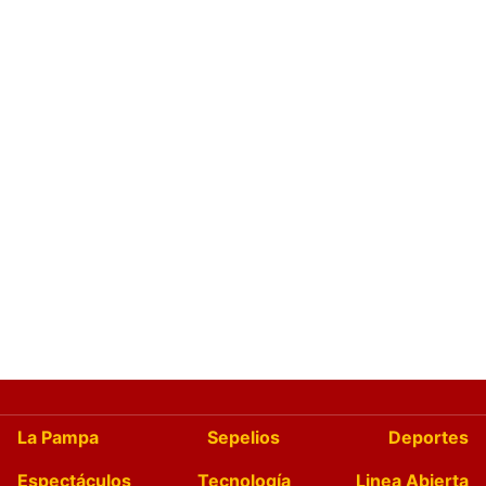
La Pampa
Sepelios
Deportes
Espectáculos
Tecnología
Linea Abierta