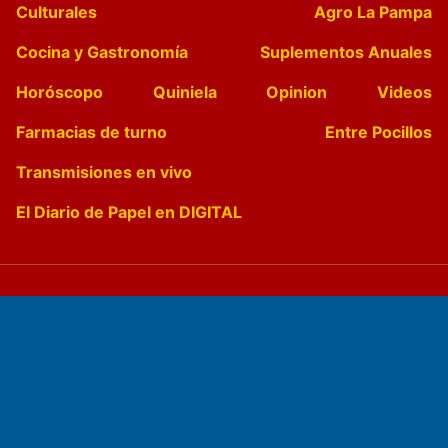
Culturales
Agro La Pampa
Cocina y Gastronomía
Suplementos Anuales
Horóscopo
Quiniela
Opinion
Videos
Farmacias de turno
Entre Pocillos
Transmisiones en vivo
El Diario de Papel en DIGITAL