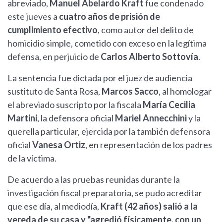
abreviado,
Manuel Abelardo Kraft
fue condenado
este jueves a
cuatro años de prisión de
cumplimiento efectivo
, como autor del delito de
homicidio simple, cometido con exceso en la legítima
defensa, en perjuicio de
Carlos Alberto Sottovía
.
La sentencia fue dictada por el juez de audiencia
sustituto de Santa Rosa,
Marcos Sacco
, al homologar
el abreviado suscripto por la fiscala
María Cecilia
Martini
, la defensora oficial
Mariel Annecchini
y la
querella particular, ejercida por la también defensora
oficial
Vanesa Ortiz
, en representación de los padres
de la víctima.
De acuerdo a las pruebas reunidas durante la
investigación fiscal preparatoria, se pudo acreditar
que ese día, al mediodía,
Kraft (42 años) salió a la
vereda de su casa y "agredió físicamente, con un