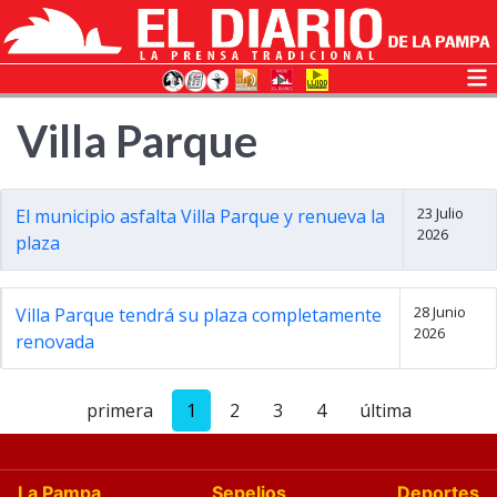
Villa Parque
23 Julio
El municipio asfalta Villa Parque y renueva la
2026
plaza
28 Junio
Villa Parque tendrá su plaza completamente
2026
renovada
primera
1
2
3
4
última
La Pampa
Sepelios
Deportes