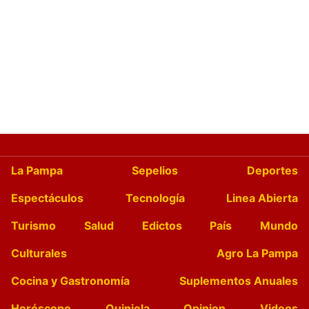
La Pampa
Sepelios
Deportes
Espectáculos
Tecnología
Linea Abierta
Turismo
Salud
Edictos
País
Mundo
Culturales
Agro La Pampa
Cocina y Gastronomía
Suplementos Anuales
Horóscopo
Quiniela
Opinion
Videos