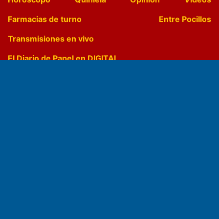
Farmacias de turno
Entre Pocillos
Transmisiones en vivo
El Diario de Papel en DIGITAL
Fundado por el
Doctor Antonio Nemesio
Primera edición: Domingo 3 de Mayo de 1992