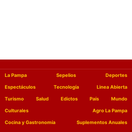
La Pampa
Sepelios
Deportes
Espectáculos
Tecnología
Linea Abierta
Turismo
Salud
Edictos
País
Mundo
Culturales
Agro La Pampa
Cocina y Gastronomía
Suplementos Anuales