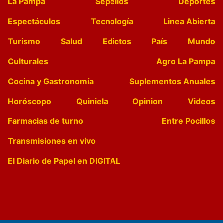
La Pampa
Sepelios
Deportes
Espectáculos
Tecnología
Linea Abierta
Turismo
Salud
Edictos
País
Mundo
Culturales
Agro La Pampa
Cocina y Gastronomía
Suplementos Anuales
Horóscopo
Quiniela
Opinion
Videos
Farmacias de turno
Entre Pocillos
Transmisiones en vivo
El Diario de Papel en DIGITAL