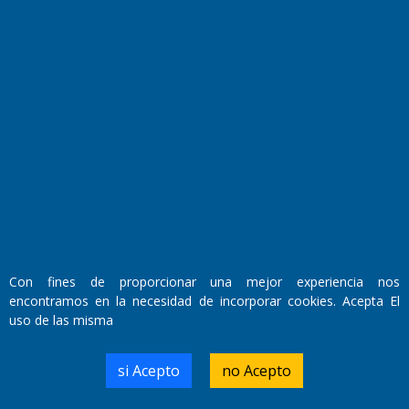
Fundado por el
Doctor Antonio Nemesio
Primera edición: Domingo 3 de Mayo de 1992
Miembro de ADIRA,ADEPA y CPPAL
Propietario: El Diario SRL
Director Periodístico:
Walter René Goñi
Con fines de proporcionar una mejor experiencia nos
encontramos en la necesidad de incorporar cookies. Acepta El
Domicilio Legal: José Ingenieros 855,
uso de las misma
Santa Rosa, La Pampa.
Número de Registro DNDA:
RL-2019-55551274-APN-DNDA#MJ
si Acepto
no Acepto
Edición #
9417
Fecha de Edición:
6/08/2026