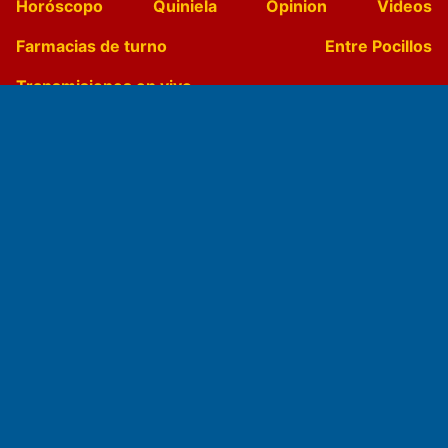
Horóscopo
Quiniela
Opinion
Videos
Farmacias de turno
Entre Pocillos
Transmisiones en vivo
El Diario de Papel en DIGITAL
Fundado por el
Doctor Antonio Nemesio
Primera edición: Domingo 3 de Mayo de 1992