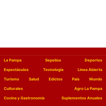
La Pampa
Sepelios
Deportes
Espectáculos
Tecnología
Linea Abierta
Turismo
Salud
Edictos
País
Mundo
Culturales
Agro La Pampa
Cocina y Gastronomía
Suplementos Anuales