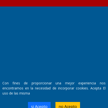
Fundado por el
Doctor Antonio Nemesio
Primera edición: Domingo 3 de Mayo de 1992
Miembro de ADIRA,ADEPA y CPPAL
Propietario: El Diario SRL
Director Periodístico:
Walter René Goñi
Con fines de proporcionar una mejor experiencia nos
encontramos en la necesidad de incorporar cookies. Acepta El
Domicilio Legal: José Ingenieros 855,
uso de las misma
Santa Rosa, La Pampa.
Número de Registro DNDA:
RL-2019-55551274-APN-DNDA#MJ
si Acepto
no Acepto