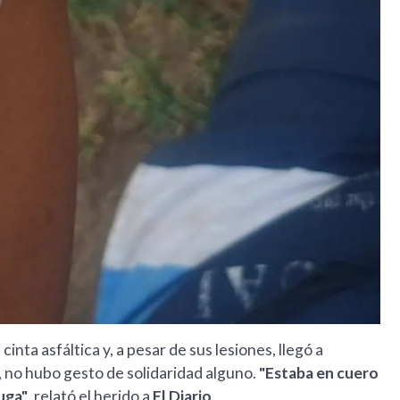
inta asfáltica y, a pesar de sus lesiones, llegó a
, no hubo gesto de solidaridad alguno.
"Estaba en cuero
fuga"
, relató el herido a
El Diario
.