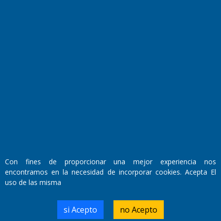
Fundado por el
Doctor Antonio Nemesio
Primera edición: Domingo 3 de Mayo de 1992
Miembro de ADIRA,ADEPA y CPPAL
Propietario: El Diario SRL
Director Periodístico:
Walter René Goñi
Con fines de proporcionar una mejor experiencia nos
encontramos en la necesidad de incorporar cookies. Acepta El
uso de las misma
Domicilio Legal: José Ingenieros 855,
Santa Rosa, La Pampa.
Número de Registro DNDA:
si Acepto
no Acepto
RL-2019-55551274-APN-DNDA#MJ