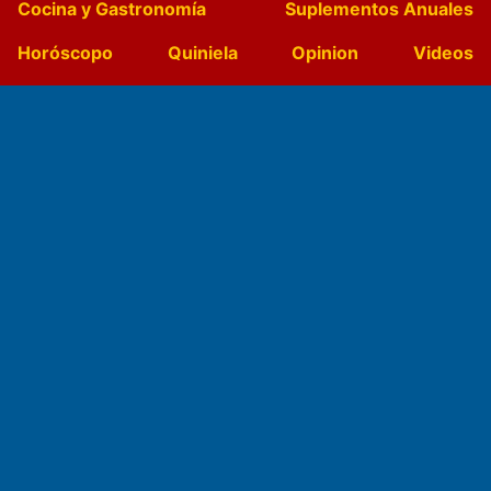
Cocina y Gastronomía
Suplementos Anuales
Horóscopo
Quiniela
Opinion
Videos
Farmacias de turno
Entre Pocillos
Transmisiones en vivo
El Diario de Papel en DIGITAL