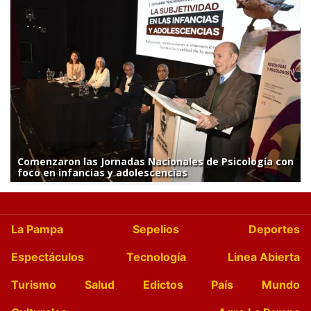
Comenzaron las Jornadas Nacionales de Psicología con
foco en infancias y adolescencias
La Pampa
Sepelios
Deportes
Espectáculos
Tecnología
Linea Abierta
Turismo
Salud
Edictos
País
Mundo