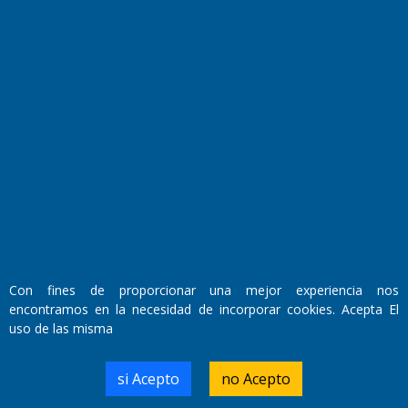
Horóscopo
Quiniela
Opinion
Videos
Farmacias de turno
Entre Pocillos
Transmisiones en vivo
El Diario de Papel en DIGITAL
Con fines de proporcionar una mejor experiencia nos
encontramos en la necesidad de incorporar cookies. Acepta El
uso de las misma
si Acepto
no Acepto
Fundado por el
Doctor Antonio Nemesio
Primera edición: Domingo 3 de Mayo de 1992