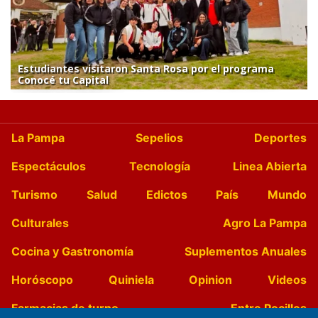
Estudiantes visitaron Santa Rosa por el programa
Conocé tu Capital
La Pampa
Sepelios
Deportes
Espectáculos
Tecnología
Linea Abierta
Turismo
Salud
Edictos
País
Mundo
Culturales
Agro La Pampa
Cocina y Gastronomía
Suplementos Anuales
Horóscopo
Quiniela
Opinion
Videos
Farmacias de turno
Entre Pocillos