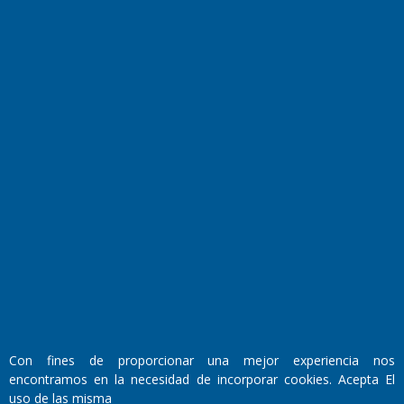
Transmisiones en vivo
El Diario de Papel en DIGITAL
Fundado por el
Doctor Antonio Nemesio
Primera edición: Domingo 3 de Mayo de 1992
Con fines de proporcionar una mejor experiencia nos
Miembro de ADIRA,ADEPA y CPPAL
encontramos en la necesidad de incorporar cookies. Acepta El
Propietario: El Diario SRL
uso de las misma
Director Periodístico: