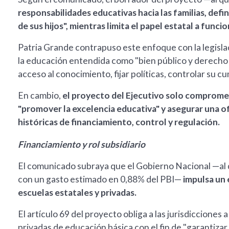
responsabilidades educativas hacia las familias, defi
de sus hijos", mientras limita el papel estatal a funci
Patria Grande contrapuso este enfoque con la legisla
la educación entendida como "bien público y derecho p
acceso al conocimiento, fijar políticas, controlar su c
En cambio,
el proyecto del Ejecutivo solo comprome
"promover la excelencia educativa" y asegurar una o
históricas de financiamiento, control y regulación.
Financiamiento y rol subsidiario
El comunicado subraya que el Gobierno Nacional —al q
con un gasto estimado en 0,88% del PBI—
impulsa un 
escuelas estatales y privadas.
El artículo 69 del proyecto obliga a las jurisdiccione
privadas de educación básica con el fin de "garantiza