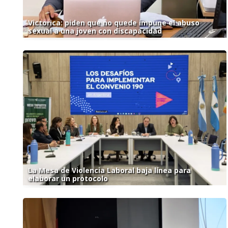
Victorica: piden que no quede impune el abuso
sexual a una joven con discapacidad
La Mesa de Violencia Laboral baja línea para
elaborar un protocolo