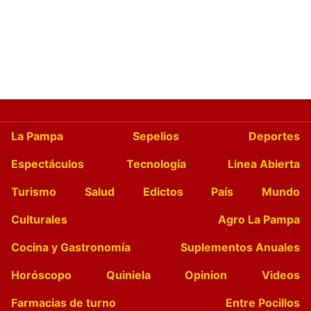
La Pampa
Sepelios
Deportes
Espectáculos
Tecnología
Linea Abierta
Turismo
Salud
Edictos
País
Mundo
Culturales
Agro La Pampa
Cocina y Gastronomía
Suplementos Anuales
Horóscopo
Quiniela
Opinion
Videos
Farmacias de turno
Entre Pocillos