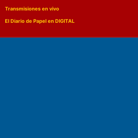
Transmisiones en vivo
El Diario de Papel en DIGITAL
Fundado por el
Doctor Antonio Nemesio
Primera edición: Domingo 3 de Mayo de 1992
Miembro de ADIRA,ADEPA y CPPAL
Propietario: El Diario SRL
Director Periodístico: