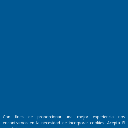
Horóscopo
Quiniela
Opinion
Videos
Farmacias de turno
Entre Pocillos
Transmisiones en vivo
El Diario de Papel en DIGITAL
Con fines de proporcionar una mejor experiencia nos
encontramos en la necesidad de incorporar cookies. Acepta El
Fundado por el
Doctor Antonio Nemesio