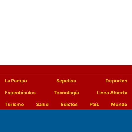
La Pampa
Sepelios
Deportes
Espectáculos
Tecnología
Linea Abierta
Turismo
Salud
Edictos
País
Mundo
Culturales
Agro La Pampa
Cocina y Gastronomía
Suplementos Anuales