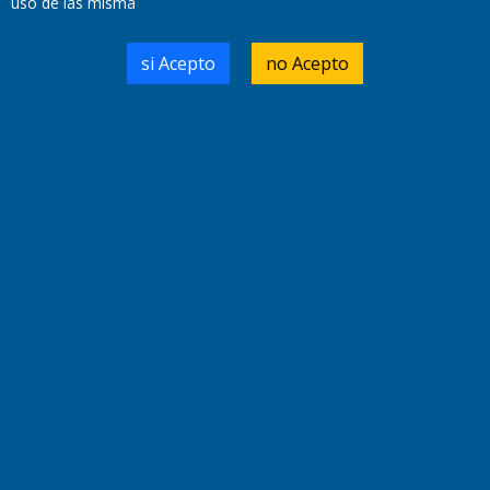
uso de las misma
Primera edición: Domingo 3 de Mayo de 1992
Miembro de ADIRA,ADEPA y CPPAL
si Acepto
no Acepto
Propietario: El Diario SRL
Director Periodístico:
Walter René Goñi
Domicilio Legal: José Ingenieros 855,
Santa Rosa, La Pampa.
Número de Registro DNDA:
RL-2019-55551274-APN-DNDA#MJ
Edición #
9419
Fecha de Edición:
8/08/2026
Fecha de Inicio: 19/10/2000
Director General de Contenidos:
Dr. Jorge Ricardo Nemesio
Redacción, Administración,
Oficina Comercial y Planta Impresora:
José Ingenieros 855,
Santa Rosa, La Pampa, Argentina.