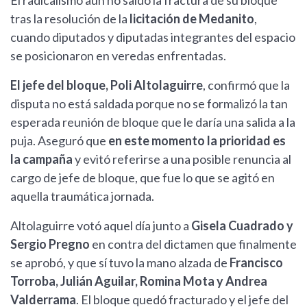
El radicalismo aún no saldó la fractura de su bloque
tras la resolución de la
licitación de Medanito
,
cuando diputados y diputadas integrantes del espacio
se posicionaron en veredas enfrentadas.
El jefe del bloque, Poli Altolaguirre
, confirmó que la
disputa no está saldada porque no se formalizó la tan
esperada reunión de bloque que le daría una salida a la
puja. Aseguró que
en este momento la prioridad es
la campaña
y evitó referirse a una posible renuncia al
cargo de jefe de bloque, que fue lo que se agitó en
aquella traumática jornada.
Altolaguirre votó aquel día junto a
Gisela Cuadrado y
Sergio Pregno
en contra del dictamen que finalmente
se aprobó, y que sí tuvo la mano alzada de
Francisco
Torroba, Julián Aguilar, Romina Mota y Andrea
Valderrama
. El bloque quedó fracturado y el jefe del