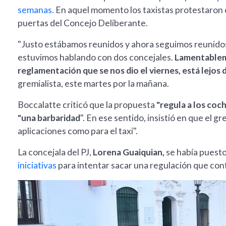
semanas.
En aquel momento los taxistas protestaron c
puertas del Concejo Deliberante.
"Justo estábamos reunidos y ahora seguimos reunidos.
estuvimos hablando con dos concejales.
Lamentableme
reglamentación que se nos dio el viernes, está lejos
gremialista, este martes por la mañana.
Boccalatte criticó que la propuesta
"regula a los coch
"una barbaridad
". En ese sentido, insistió en que el 
aplicaciones como para el taxi".
La concejala del PJ,
Lorena Guaiquian,
se había puesto
iniciativas
para intentar sacar una regulación que conf