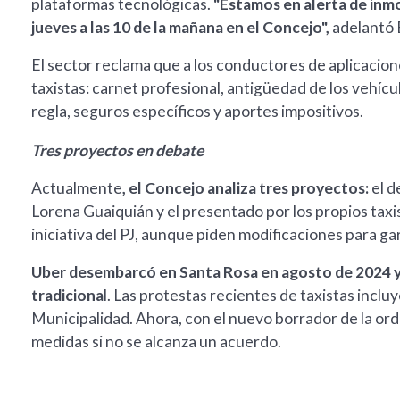
plataformas tecnológicas.
"Estamos en alerta de inmo
jueves a las 10 de la mañana en el Concejo",
adelantó 
El sector reclama que a los conductores de aplicaciones
taxistas: carnet profesional, antigüedad de los vehícul
regla, seguros específicos y aportes impositivos.
Tres proyectos en debate
Actualmente
, el Concejo analiza tres proyectos:
el d
Lorena Guaiquián y el presentado por los propios taxist
iniciativa del PJ, aunque piden modificaciones para gar
Uber desembarcó en Santa Rosa en agosto de 2024 y
tradiciona
l. Las protestas recientes de taxistas inclu
Municipalidad. Ahora, con el nuevo borrador de la or
medidas si no se alcanza un acuerdo.