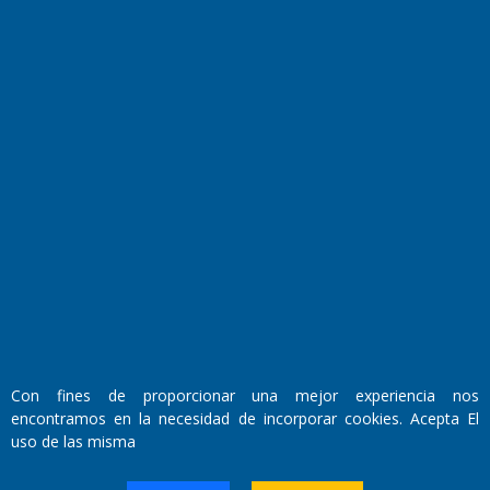
Fundado por el
Doctor Antonio Nemesio
Primera edición: Domingo 3 de Mayo de 1992
Miembro de ADIRA,ADEPA y CPPAL
Propietario: El Diario SRL
Director Periodístico:
Con fines de proporcionar una mejor experiencia nos
Walter René Goñi
encontramos en la necesidad de incorporar cookies. Acepta El
uso de las misma
Domicilio Legal: José Ingenieros 855,