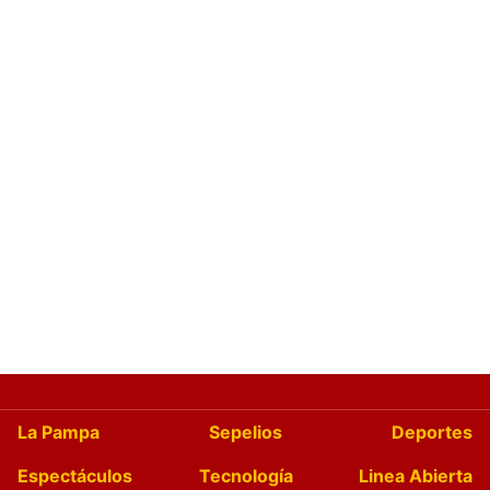
La Pampa
Sepelios
Deportes
Espectáculos
Tecnología
Linea Abierta