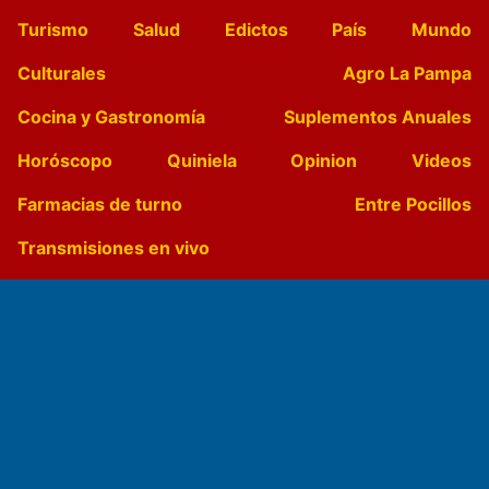
Turismo
Salud
Edictos
País
Mundo
Culturales
Agro La Pampa
Cocina y Gastronomía
Suplementos Anuales
Horóscopo
Quiniela
Opinion
Videos
Farmacias de turno
Entre Pocillos
Transmisiones en vivo
El Diario de Papel en DIGITAL