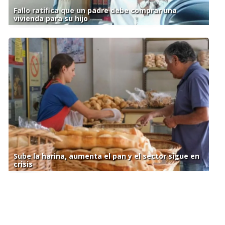
Fallo ratifica que un padre debe comprar una
vivienda para su hijo
Sube la harina, aumenta el pan y el sector sigue en
crisis