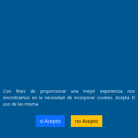
Fundado por el
Doctor Antonio Nemesio
Primera edición: Domingo 3 de Mayo de 1992
Miembro de ADIRA,ADEPA y CPPAL
Propietario: El Diario SRL
Director Periodístico:
Walter René Goñi
Con fines de proporcionar una mejor experiencia nos
encontramos en la necesidad de incorporar cookies. Acepta El
uso de las misma
Domicilio Legal: José Ingenieros 855,
Santa Rosa, La Pampa.
Número de Registro DNDA:
si Acepto
no Acepto
RL-2019-55551274-APN-DNDA#MJ
Edición #
9417
Fecha de Edición:
6/08/2026