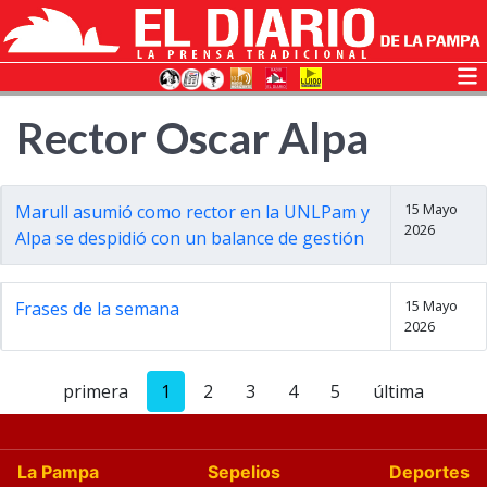
Rector Oscar Alpa
15 Mayo
Marull asumió como rector en la UNLPam y
2026
Alpa se despidió con un balance de gestión
15 Mayo
Frases de la semana
2026
primera
1
2
3
4
5
última
La Pampa
Sepelios
Deportes