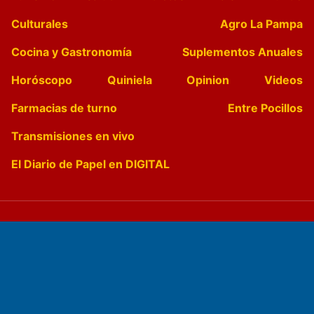
Culturales
Agro La Pampa
Cocina y Gastronomía
Suplementos Anuales
Horóscopo
Quiniela
Opinion
Videos
Farmacias de turno
Entre Pocillos
Transmisiones en vivo
El Diario de Papel en DIGITAL