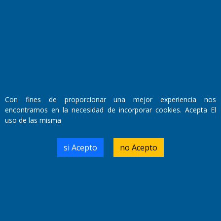
Fundado por el
Doctor Antonio Nemesio
Primera edición: Domingo 3 de Mayo de 1992
Miembro de ADIRA,ADEPA y CPPAL
Propietario: El Diario SRL
Director Periodístico:
Walter René Goñi
Con fines de proporcionar una mejor experiencia nos
encontramos en la necesidad de incorporar cookies. Acepta El
uso de las misma
Domicilio Legal: José Ingenieros 855,
Santa Rosa, La Pampa.
Número de Registro DNDA:
si Acepto
no Acepto
RL-2019-55551274-APN-DNDA#MJ
Edición #
9418
Fecha de Edición:
7/08/2026
Fecha de Inicio: 19/10/2000
Director General de Contenidos: