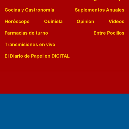
Cocina y Gastronomía
Suplementos Anuales
Horóscopo
Quiniela
Opinion
Videos
Farmacias de turno
Entre Pocillos
Transmisiones en vivo
El Diario de Papel en DIGITAL