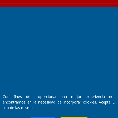
Fundado por el
Doctor Antonio Nemesio
Primera edición: Domingo 3 de Mayo de 1992
Miembro de ADIRA,ADEPA y CPPAL
Propietario: El Diario SRL
Director Periodístico:
Walter René Goñi
Con fines de proporcionar una mejor experiencia nos
encontramos en la necesidad de incorporar cookies. Acepta El
uso de las misma
Domicilio Legal: José Ingenieros 855,
Santa Rosa, La Pampa.