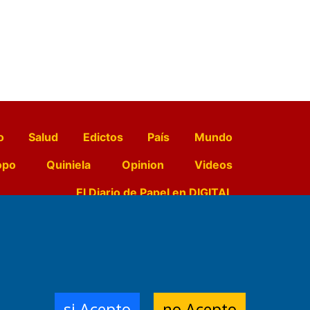
o
Salud
Edictos
País
Mundo
opo
Quiniela
Opinion
Videos
El Diario de Papel en DIGITAL
e Contenidos:
Nemesio
ración,
si Acepto
no Acepto