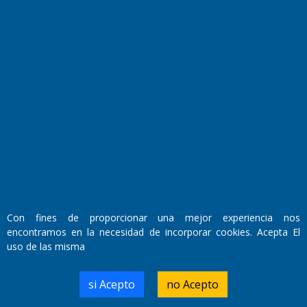
Fundado por el
Doctor Antonio Nemesio
Primera edición: Domingo 3 de Mayo de 1992
Miembro de ADIRA,ADEPA y CPPAL
Propietario: El Diario SRL
Director Periodístico:
Walter René Goñi
Con fines de proporcionar una mejor experiencia nos
encontramos en la necesidad de incorporar cookies. Acepta El
uso de las misma
Domicilio Legal: José Ingenieros 855,
Santa Rosa, La Pampa.
Número de Registro DNDA:
si Acepto
no Acepto
RL-2019-55551274-APN-DNDA#MJ