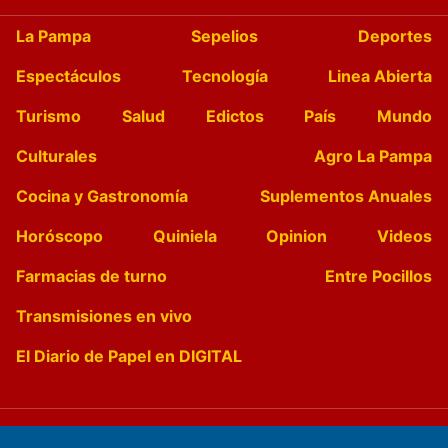
La Pampa
Sepelios
Deportes
Espectáculos
Tecnología
Linea Abierta
Turismo
Salud
Edictos
País
Mundo
Culturales
Agro La Pampa
Cocina y Gastronomía
Suplementos Anuales
Horóscopo
Quiniela
Opinion
Videos
Farmacias de turno
Entre Pocillos
Transmisiones en vivo
El Diario de Papel en DIGITAL