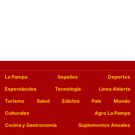
La Pampa
Sepelios
Deportes
Espectáculos
Tecnología
Linea Abierta
Turismo
Salud
Edictos
País
Mundo
Culturales
Agro La Pampa
Cocina y Gastronomía
Suplementos Anuales