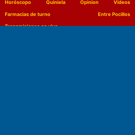
Horóscopo
Quiniela
Opinion
Videos
Farmacias de turno
Entre Pocillos
Transmisiones en vivo
El Diario de Papel en DIGITAL
Fundado por el
Doctor Antonio Nemesio
Primera edición: Domingo 3 de Mayo de 1992