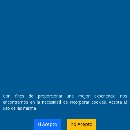
Horóscopo
Quiniela
Opinion
Videos
Farmacias de turno
Entre Pocillos
Transmisiones en vivo
El Diario de Papel en DIGITAL
Con fines de proporcionar una mejor experiencia nos
encontramos en la necesidad de incorporar cookies. Acepta El
uso de las misma
si Acepto
no Acepto
Fundado por el
Doctor Antonio Nemesio