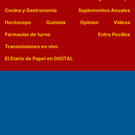
Cocina y Gastronomía
Suplementos Anuales
Horóscopo
Quiniela
Opinion
Videos
Farmacias de turno
Entre Pocillos
Transmisiones en vivo
El Diario de Papel en DIGITAL