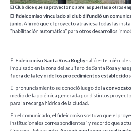
El Club dice que su proyecto no abre las puertas a otros em
El fideicomiso vinculado al club difundió un comunic
junio.
Afirmó que el proyecto atraviesa todas las insta
"habilitación automática" para otros desarrollos inmobi
El
Fideicomiso Santa Rosa Rugby
salió este miércoles
impulsado en la zona del acuífero de Santa Rosa y as
fuera de la ley ni de los procedimientos establecidos
El pronunciamiento se conoció luego de la
convocatori
medio de la polémica generada por distintos proyecto
para la recarga hídrica de la ciudad.
En el comunicado, el fideicomiso sostuvo que el proye
institucionales correspondientes" y recordó que actua
Concejo Deliberante.
Agregó que luego se realizarán