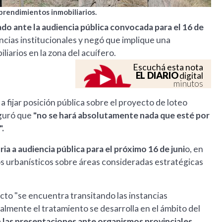
prendimientos inmobiliarios.
ado ante la audiencia pública convocada para el 16 de
ncias institucionales y negó que implique una
liarios en la zona del acuífero.
Escuchá esta nota
EL DIARIO
digital
minutos
 a fijar posición pública sobre el proyecto de loteo
eguró que
"no se hará absolutamente nada que esté por
".
a a audiencia pública para el próximo 16 de juni
o, en
s urbanísticos sobre áreas consideradas estratégicas
cto "se encuentra transitando las instancias
lmente el tratamiento se desarrolla en el ámbito del
 las presentaciones ante organismos provinciales