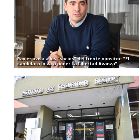
Ravier avisa a los "socios" del frente opositor: "El
candidato lo va a poner La Libertad Avanza"