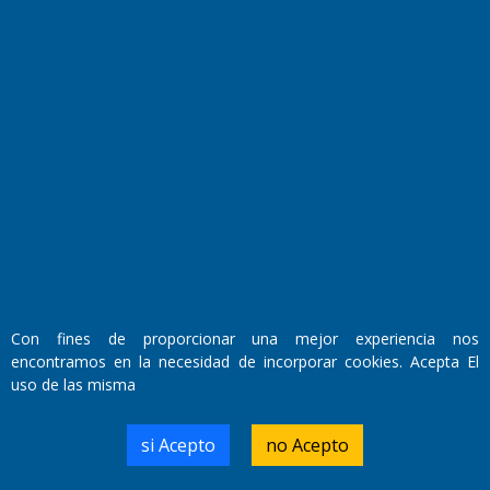
Fundado por el
Doctor Antonio Nemesio
Primera edición: Domingo 3 de Mayo de 1992
Miembro de ADIRA,ADEPA y CPPAL
Propietario: El Diario SRL
Director Periodístico:
Walter René Goñi
Con fines de proporcionar una mejor experiencia nos
encontramos en la necesidad de incorporar cookies. Acepta El
uso de las misma
Domicilio Legal: José Ingenieros 855,
Santa Rosa, La Pampa.
Número de Registro DNDA:
si Acepto
no Acepto
RL-2019-55551274-APN-DNDA#MJ
Edición #
9417