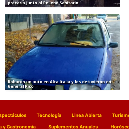
precaria junto al Relleno Sanitario
Robaron un auto en Alta Italia y los detuvieron en
General Pico
spectáculos
Tecnología
Linea Abierta
Turism
a y Gastronomía
Suplementos Anuales
Horósc