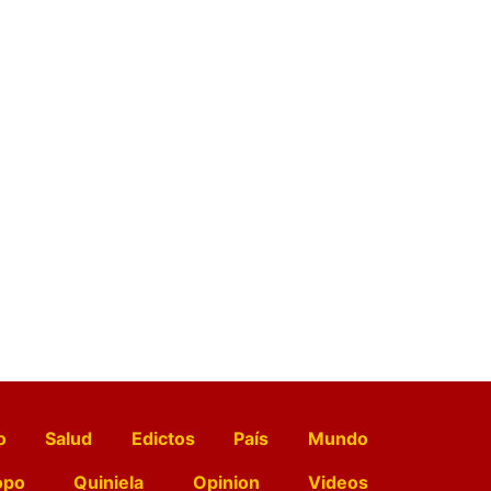
o
Salud
Edictos
País
Mundo
opo
Quiniela
Opinion
Videos