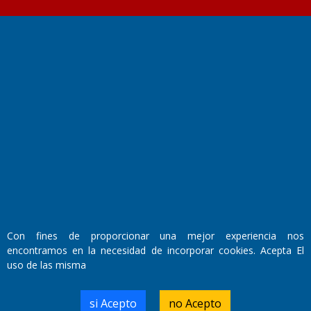
Fundado por el
Doctor Antonio Nemesio
Primera edición: Domingo 3 de Mayo de 1992
Miembro de ADIRA,ADEPA y CPPAL
Propietario: El Diario SRL
Director Periodístico:
Walter René Goñi
Con fines de proporcionar una mejor experiencia nos
encontramos en la necesidad de incorporar cookies. Acepta El
Domicilio Legal: José Ingenieros 855,
uso de las misma
Santa Rosa, La Pampa.
Número de Registro DNDA:
RL-2019-55551274-APN-DNDA#MJ
si Acepto
no Acepto